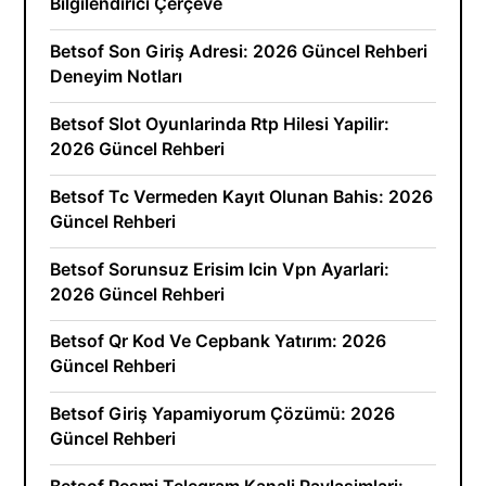
Bilgilendirici Çerçeve
Betsof Son Giriş Adresi: 2026 Güncel Rehberi
Deneyim Notları
Betsof Slot Oyunlarinda Rtp Hilesi Yapilir:
2026 Güncel Rehberi
Betsof Tc Vermeden Kayıt Olunan Bahis: 2026
Güncel Rehberi
Betsof Sorunsuz Erisim Icin Vpn Ayarlari:
2026 Güncel Rehberi
Betsof Qr Kod Ve Cepbank Yatırım: 2026
Güncel Rehberi
Betsof Giriş Yapamiyorum Çözümü: 2026
Güncel Rehberi