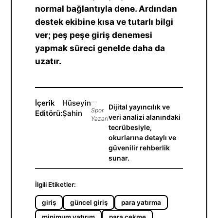
normal bağlantıyla dene. Ardından
destek ekibine kısa ve tutarlı bilgi
ver; peş peşe giriş denemesi
yapmak süreci genelde daha da
uzatır.
İçerik
Hüseyin
—
Dijital yayıncılık ve
Spor
Editörü:
Şahin
veri analizi alanındaki
Yazarı
tecrübesiyle,
okurlarına detaylı ve
güvenilir rehberlik
sunar.
İlgili Etiketler:
giriş
güncel giriş
para yatırma
minimum yatırım
para çekme