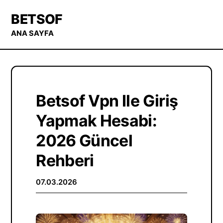
BETSOF
ANA SAYFA
Betsof Vpn Ile Giriş
Yapmak Hesabi:
2026 Güncel
Rehberi
07.03.2026