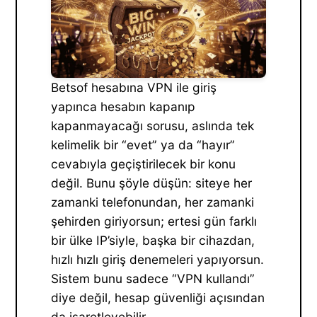
Betsof hesabına VPN ile giriş
yapınca hesabın kapanıp
kapanmayacağı sorusu, aslında tek
kelimelik bir “evet” ya da “hayır”
cevabıyla geçiştirilecek bir konu
değil. Bunu şöyle düşün: siteye her
zamanki telefonundan, her zamanki
şehirden giriyorsun; ertesi gün farklı
bir ülke IP’siyle, başka bir cihazdan,
hızlı hızlı giriş denemeleri yapıyorsun.
Sistem bunu sadece “VPN kullandı”
diye değil, hesap güvenliği açısından
da işaretleyebilir.