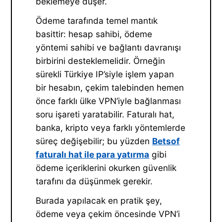
beklemeye düşer.
Ödeme tarafında temel mantık
basittir: hesap sahibi, ödeme
yöntemi sahibi ve bağlantı davranışı
birbirini desteklemelidir. Örneğin
sürekli Türkiye IP’siyle işlem yapan
bir hesabın, çekim talebinden hemen
önce farklı ülke VPN’iyle bağlanması
soru işareti yaratabilir. Faturalı hat,
banka, kripto veya farklı yöntemlerde
süreç değişebilir; bu yüzden
Betsof
faturalı hat ile para yatırma
gibi
ödeme içeriklerini okurken güvenlik
tarafını da düşünmek gerekir.
Burada yapılacak en pratik şey,
ödeme veya çekim öncesinde VPN’i