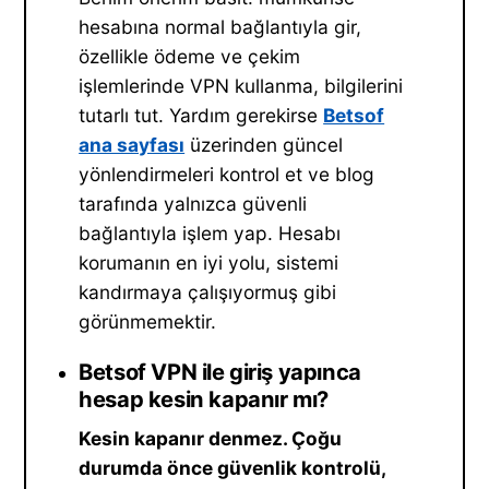
hesabına normal bağlantıyla gir,
özellikle ödeme ve çekim
işlemlerinde VPN kullanma, bilgilerini
tutarlı tut. Yardım gerekirse
Betsof
ana sayfası
üzerinden güncel
yönlendirmeleri kontrol et ve blog
tarafında yalnızca güvenli
bağlantıyla işlem yap. Hesabı
korumanın en iyi yolu, sistemi
kandırmaya çalışıyormuş gibi
görünmemektir.
Betsof VPN ile giriş yapınca
hesap kesin kapanır mı?
Kesin kapanır denmez. Çoğu
durumda önce güvenlik kontrolü,