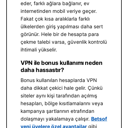
eder, farklı ağlara bağlanır, ev
internetinden mobil veriye geçer.
Fakat çok kısa aralıklarla farklı
ülkelerden giriş yapılması daha sert
görünür. Hele bir de hesapta para
çekme talebi varsa, güvenlik kontrolü
ihtimali yükselir.
VPN ile bonus kullanımı neden
daha hassastır?
Bonus kullanılan hesaplarda VPN
daha dikkat çekici hale gelir. Çünkü
siteler aynı kişi tarafından açılmış
hesapları, bölge kısıtlamalarını veya
kampanya şartlarının etrafından
dolaşmayı yakalamaya çalışır.
Betsof
yeni üyelere özel avantajlar
gibi