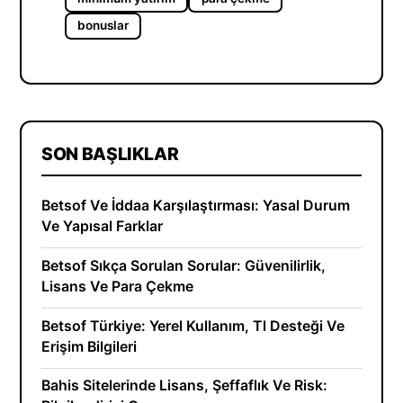
bonuslar
SON BAŞLIKLAR
Betsof Ve İddaa Karşılaştırması: Yasal Durum
Ve Yapısal Farklar
Betsof Sıkça Sorulan Sorular: Güvenilirlik,
Lisans Ve Para Çekme
Betsof Türkiye: Yerel Kullanım, Tl Desteği Ve
Erişim Bilgileri
Bahis Sitelerinde Lisans, Şeffaflık Ve Risk: