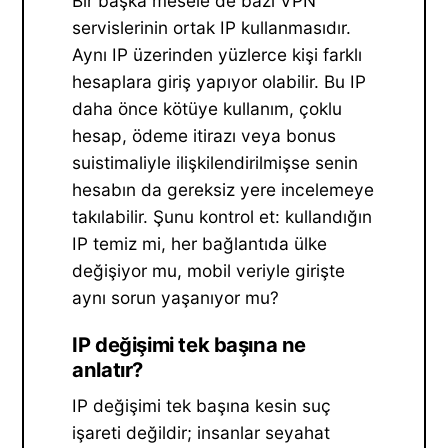
Bir başka mesele de bazı VPN
servislerinin ortak IP kullanmasıdır.
Aynı IP üzerinden yüzlerce kişi farklı
hesaplara giriş yapıyor olabilir. Bu IP
daha önce kötüye kullanım, çoklu
hesap, ödeme itirazı veya bonus
suistimaliyle ilişkilendirilmişse senin
hesabın da gereksiz yere incelemeye
takılabilir. Şunu kontrol et: kullandığın
IP temiz mi, her bağlantıda ülke
değişiyor mu, mobil veriyle girişte
aynı sorun yaşanıyor mu?
IP değişimi tek başına ne
anlatır?
IP değişimi tek başına kesin suç
işareti değildir; insanlar seyahat