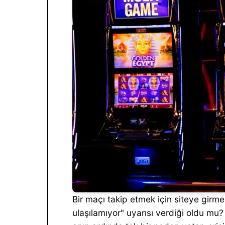
Bir maçı takip etmek için siteye girme
ulaşılamıyor" uyarısı verdiği oldu mu