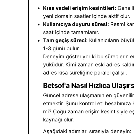
Kısa vadeli erişim kesintileri:
Genelli
yeni domain saatler içinde aktif olur.
Kullanıcıya duyuru süresi:
Resmi kan
saat içinde tamamlanır.
Tam geçiş süreci:
Kullanıcıların büy
1-3 günü bulur.
Deneyim gösteriyor ki bu süreçlerin e
yüküdür. Kimi zaman eski adres kaldırı
adres kısa süreliğine paralel çalışır.
Betsof'a Nasıl Hızlıca Ulaşır
Güncel adrese ulaşmanın en güvenilir y
etmektir. Şunu kontrol et: hesabınıza 
mi? Çoğu zaman erişim kesintisiyle eş 
kaynağı olur.
Aşağıdaki adımları sırasıyla deneyin: