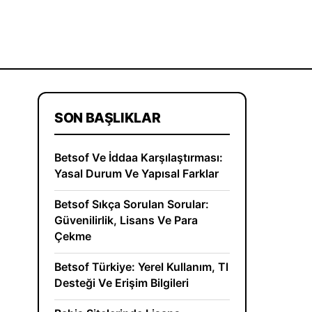
SON BAŞLIKLAR
Betsof Ve İddaa Karşılaştırması:
Yasal Durum Ve Yapısal Farklar
Betsof Sıkça Sorulan Sorular:
Güvenilirlik, Lisans Ve Para
Çekme
Betsof Türkiye: Yerel Kullanım, Tl
Desteği Ve Erişim Bilgileri