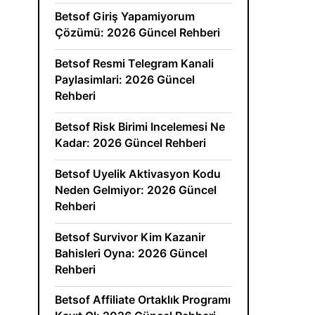
Betsof Giriş Yapamiyorum
Çözümü: 2026 Güncel Rehberi
Betsof Resmi Telegram Kanali
Paylasimlari: 2026 Güncel
Rehberi
Betsof Risk Birimi Incelemesi Ne
Kadar: 2026 Güncel Rehberi
Betsof Uyelik Aktivasyon Kodu
Neden Gelmiyor: 2026 Güncel
Rehberi
Betsof Survivor Kim Kazanir
Bahisleri Oyna: 2026 Güncel
Rehberi
Betsof Affiliate Ortaklık Programı