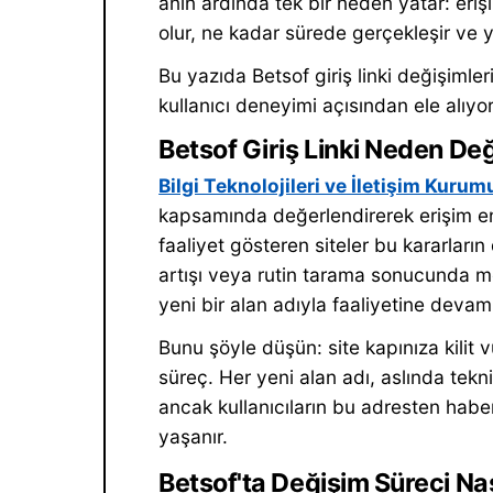
anın ardında tek bir neden yatar: eriş
olur, ne kadar sürede gerçekleşir ve y
Bu yazıda Betsof giriş linki değişimle
kullanıcı deneyimi açısından ele alıy
Betsof Giriş Linki Neden De
Bilgi Teknolojileri ve İletişim Kuru
kapsamında değerlendirerek erişim eng
faaliyet gösteren siteler bu kararların
artışı veya rutin tarama sonucunda m
yeni bir alan adıyla faaliyetine devam
Bunu şöyle düşün: site kapınıza kilit
süreç. Her yeni alan adı, aslında tekni
ancak kullanıcıların bu adresten hab
yaşanır.
Betsof'ta Değişim Süreci Nas