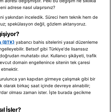
im adresi değişmiştir. Peki bu değişim ne sıklıkla
eni adrese nasıl ulaşırsınız?
rini yakından inceledik. Süreci hem teknik hem de
oruz; spekülasyon değil, gözlem aktarıyoruz.
ğişiyor?
mu (BTK)
yabancı bahis sitelerini yasal düzenleme
elleyebilir. Betsof gibi Türkiye'de lisanssız
 doğrudan muhatabı olur. Kullanıcı şikâyeti, trafik
evcut domain engellenince sitenin tek çaresi
 etmektir.
 vurulunca yan kapıdan girmeye çalışmak gibi bir
k olarak birkaç saat içinde devreye alınabilir;
erdar olması zaman ister. İşte burada gecikme
ıl İşler?