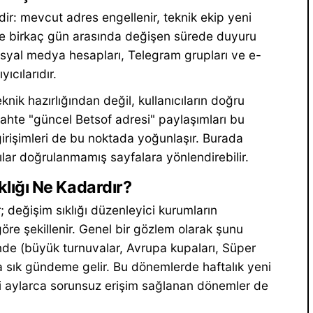
dir: mevcut adres engellenir, teknik ekip yeni
ile birkaç gün arasında değişen sürede duyuru
osyal medya hesapları, Telegram grupları ve e-
ıcılarıdır.
ik hazırlığından değil, kullanıcıların doğru
hte "güncel Betsof adresi" paylaşımları bu
girişimleri de bu noktada yoğunlaşır. Burada
ılar doğrulanmamış sayfalara yönlendirebilir.
klığı Ne Kadardır?
 değişim sıklığı düzenleyici kurumların
öre şekillenir. Genel bir gözlem olarak şunu
inde (büyük turnuvalar, Avrupa kupaları, Süper
ha sık gündeme gelir. Bu dönemlerde haftalık yeni
i aylarca sorunsuz erişim sağlanan dönemler de