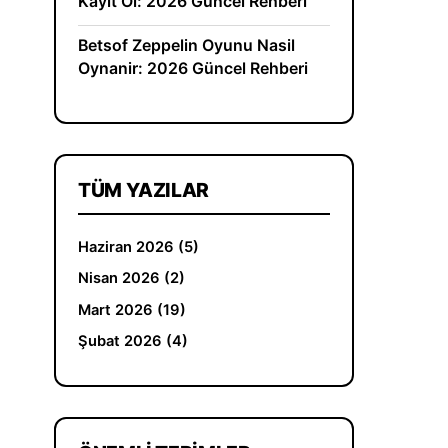
Kayıt Ol: 2026 Güncel Rehberi
Betsof Zeppelin Oyunu Nasil
Oynanir: 2026 Güncel Rehberi
TÜM YAZILAR
Haziran 2026 (5)
Nisan 2026 (2)
Mart 2026 (19)
Şubat 2026 (4)